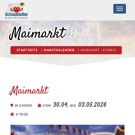
Toggle
navigati
Maimarkt
STARTSEITE
MARKTKALENDER
MAIMARKT - EMDEN
Maimarkt
30.04.
03.05.2026
IN EMDEN
VOM
BIS
4 TAGE