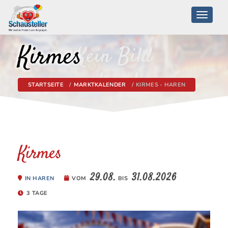
Toggle
navigati
Kirmes
STARTSEITE
MARKTKALENDER
KIRMES - HAREN
Kirmes
29.08.
31.08.2026
IN HAREN
VOM
BIS
3 TAGE