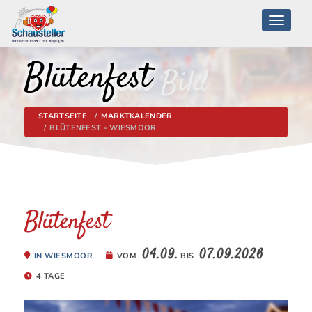
Toggle
navigati
Blütenfest
STARTSEITE
MARKTKALENDER
BLÜTENFEST - WIESMOOR
Blütenfest
04.09.
07.09.2026
IN WIESMOOR
VOM
BIS
4 TAGE