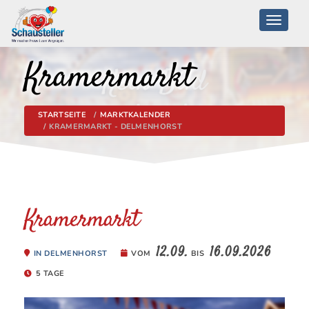
Toggle
navigati
Kramermarkt
STARTSEITE
MARKTKALENDER
KRAMERMARKT - DELMENHORST
Kramermarkt
12.09.
16.09.2026
IN DELMENHORST
VOM
BIS
5 TAGE