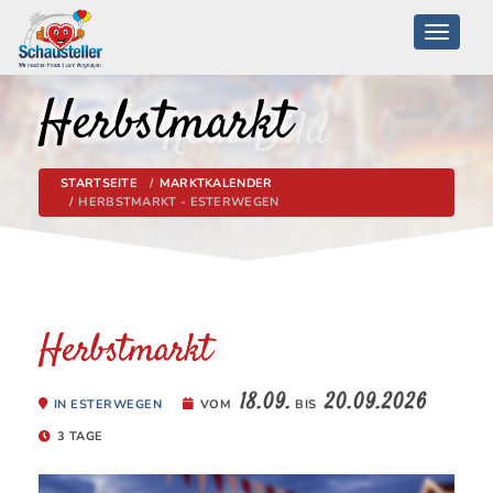
Toggle
navigati
Herbstmarkt
STARTSEITE
MARKTKALENDER
HERBSTMARKT - ESTERWEGEN
Herbstmarkt
18.09.
20.09.2026
IN ESTERWEGEN
VOM
BIS
3 TAGE