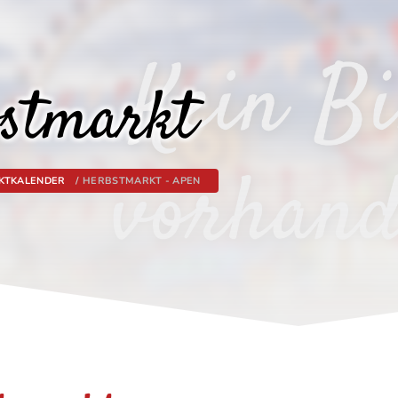
stmarkt
KTKALENDER
HERBSTMARKT - APEN