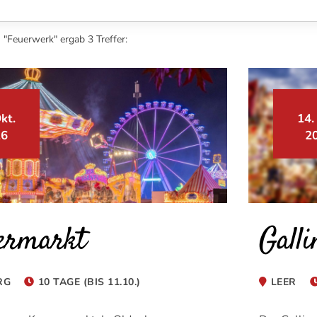
 "Feuerwerk" ergab 3 Treffer:
kt.
14.
26
2
ermarkt
Gall
RG
10 TAGE (BIS 11.10.)
LEER