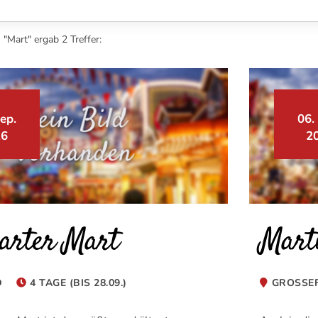
"Mart" ergab 2 Treffer:
ep.
06.
26
2
arter Mart
Mart
D
4 TAGE (BIS 28.09.)
GROSSEF